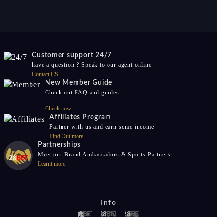
Customer support 24/7
have a question ? Speak to our agent online
Contact CS
New Member Guide
Check out FAQ and guides
Check now
Affiliates Program
Partner with us and earn some income!
Find Out more
Partnerships
Meet our Brand Ambassadors & Sports Partners
Learnt more
Info