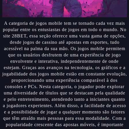
A categoria de jogos mobile tem se tornado cada vez mais
popular entre os entusiastas de jogos em todo o mundo. No
site 28BET, essa seção oferece uma vasta gama de opções,
desde jogos de cassino até apostas em esportes, tudo
acessível na palma da sua mão. Os jogos mobile permitem
que os usuários desfrutem de uma experiência de jogo
envolvente e interativa, independentemente de onde
estejam. Graças aos avanços na tecnologia, os gráficos e a
jogabilidade dos jogos mobile estão em constante evolução,
proporcionando uma experiência comparável à dos
consoles e PCs. Nesta categoria, o jogador pode explorar
uma diversidade de títulos que se destacam pela qualidade
e pelo entretenimento, atendendo tanto a iniciantes quanto
a jogadores experientes. Além disso, a facilidade de acesso
e a possibilidade de jogar a qualquer momento são fatores
que têm atraído mais pessoas para essa modalidade. Com a
popularidade crescente das apostas móveis, é importante