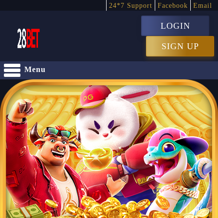
24*7 Support
Facebook
Email
LOGIN
SIGN UP
Menu