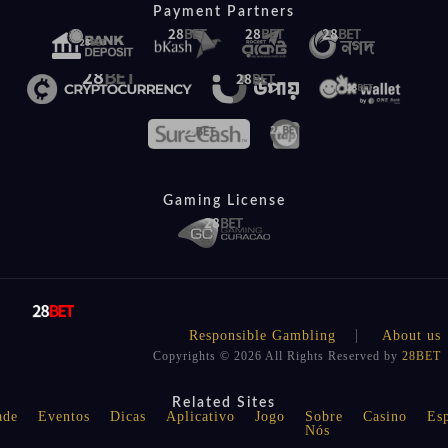
Payment Partners
Gaming License
Responsible Gambling
About us
Copyrights © 2026 All Rights Reserved by
28BET
Related Sites
ade
Eventos
Dicas
Aplicativo
Jogo
Sobre
Casino
Esp
Nós