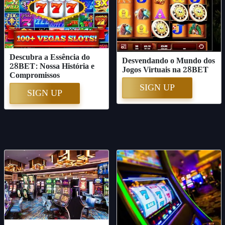
Descubra a Essência do
Desvendando o Mundo dos
28BET: Nossa História e
Jogos Virtuais na 28BET
Compromissos
SIGN UP
SIGN UP