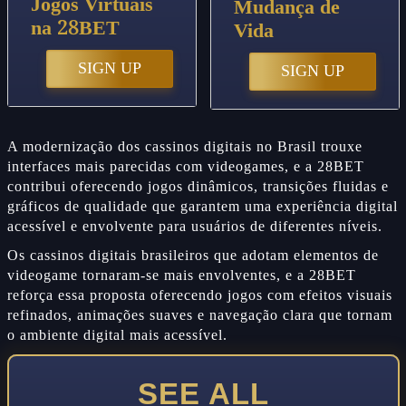
Jogos Virtuais
Mudança de
na 28BET
Vida
SIGN UP
SIGN UP
A modernização dos cassinos digitais no Brasil trouxe
interfaces mais parecidas com videogames, e a 28BET
contribui oferecendo jogos dinâmicos, transições fluidas e
gráficos de qualidade que garantem uma experiência digital
acessível e envolvente para usuários de diferentes níveis.
Os cassinos digitais brasileiros que adotam elementos de
videogame tornaram-se mais envolventes, e a 28BET
reforça essa proposta oferecendo jogos com efeitos visuais
refinados, animações suaves e navegação clara que tornam
o ambiente digital mais acessível.
SEE ALL