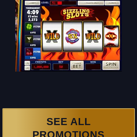
SEE ALL
PROMOTIONS