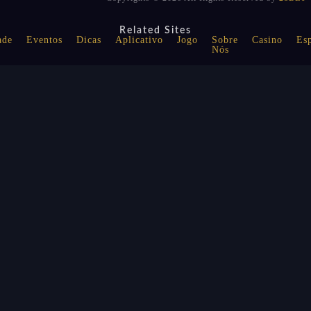
Related Sites
ade
Eventos
Dicas
Aplicativo
Jogo
Sobre
Casino
Esp
Nós