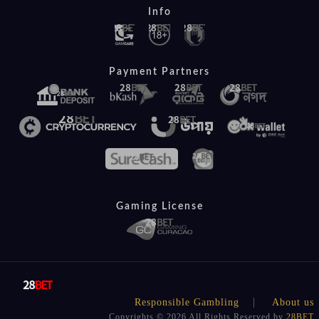
Info
Payment Partners
Gaming License
Responsible Gambling
About us
Copyrights © 2026 All Rights Reserved by
28BET