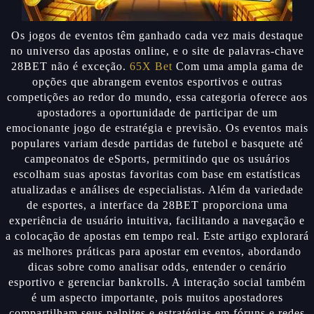
Os jogos de eventos têm ganhado cada vez mais destaque
no universo das apostas online, e o site de palavras-chave
28BET não é exceção.
65X Bet
Com uma ampla gama de
opções que abrangem eventos esportivos e outras
competições ao redor do mundo, essa categoria oferece aos
apostadores a oportunidade de participar de um
emocionante jogo de estratégia e previsão. Os eventos mais
populares variam desde partidas de futebol e basquete até
campeonatos de eSports, permitindo que os usuários
escolham suas apostas favoritas com base em estatísticas
atualizadas e análises de especialistas. Além da variedade
de esportes, a interface da 28BET proporciona uma
experiência de usuário intuitiva, facilitando a navegação e
a colocação de apostas em tempo real. Este artigo explorará
as melhores práticas para apostar em eventos, abordando
dicas sobre como analisar odds, entender o cenário
esportivo e gerenciar bankrolls. A interação social também
é um aspecto importante, pois muitos apostadores
compartilham seus palpites e estratégias em fóruns e redes