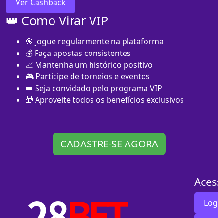
Ver Cashback
👑 Como Virar VIP
🎯 Jogue regularmente na plataforma
💰 Faça apostas consistentes
📈 Mantenha um histórico positivo
🎮 Participe de torneios e eventos
👑 Seja convidado pelo programa VIP
🎁 Aproveite todos os benefícios exclusivos
CADASTRE-SE AGORA
Aces
Log