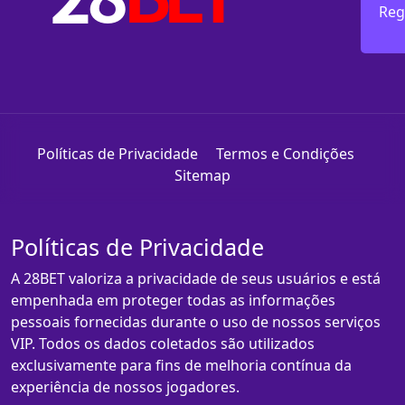
Reg
Políticas de Privacidade
Termos e Condições
Sitemap
Políticas de Privacidade
A 28BET valoriza a privacidade de seus usuários e está
empenhada em proteger todas as informações
pessoais fornecidas durante o uso de nossos serviços
VIP. Todos os dados coletados são utilizados
exclusivamente para fins de melhoria contínua da
experiência de nossos jogadores.