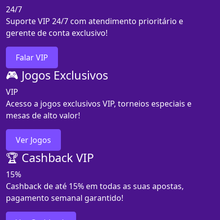
24/7
Suporte VIP 24/7 com atendimento prioritário e
gerente de conta exclusivo!
Falar VIP
🎮 Jogos Exclusivos
VIP
Acesso a jogos exclusivos VIP, torneios especiais e
mesas de alto valor!
Ver Jogos
🏆 Cashback VIP
15%
Cashback de até 15% em todas as suas apostas,
pagamento semanal garantido!