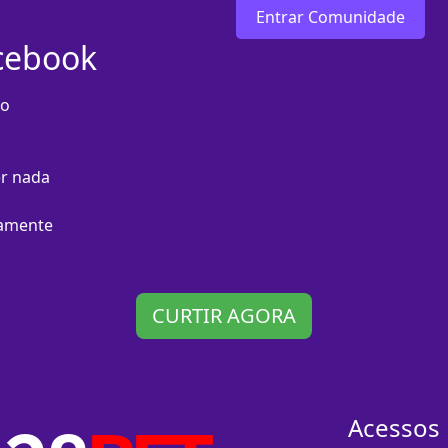
Entrar Comunidade
cebook
vo
er nada
camente
CURTIR AGORA
Acessos