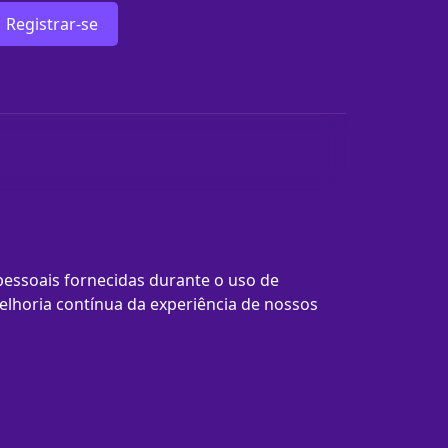
Registrar-se
pessoais fornecidas durante o uso de
elhoria contínua da experiência de nossos