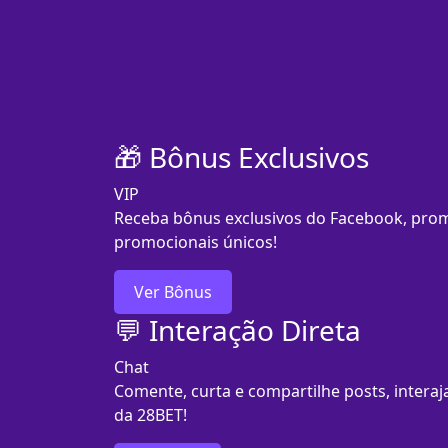
🎁 Bônus Exclusivos
VIP
Receba bônus exclusivos do Facebook, prom
promocionais únicos!
Ver Bônus
💬 Interação Direta
Chat
Comente, curta e compartilhe posts, intera
da 28BET!