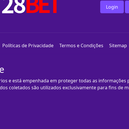
Login
Políticas de Privacidade
Termos e Condições
Sitemap
de
ários e está empenhada em proteger todas as informações 
os coletados são utilizados exclusivamente para fins de m