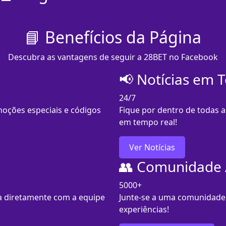
📘 Benefícios da Página
Descubra as vantagens de seguir a 28BET no Facebook
📢 Notícias em 
24/7
oções especiais e códigos
Fique por dentro de todas 
em tempo real!
Ver Notícias
👥 Comunidade 
5000+
ja diretamente com a equipe
Junte-se a uma comunidade 
experiências!