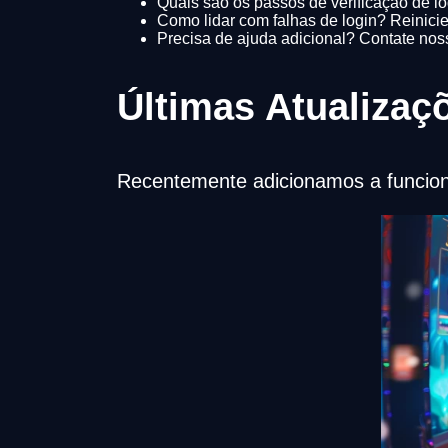
Quais são os passos de verificação de lo
Como lidar com falhas de login? Reinicie
Precisa de ajuda adicional? Contate nos
Últimas Atualizaç
Recentemente adicionamos a funcional