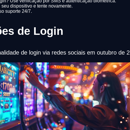
gin? Use verificação por SMS e autenticação biométrica.
 seu dispositivo e tente novamente.
so suporte 24/7.
ões de Login
idade de login via redes sociais em outubro de 20