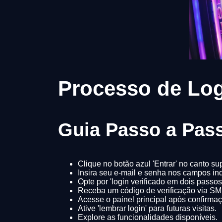
Processo de Log
Guia Passo a Pas
Clique no botão azul 'Entrar' no canto sup
Insira seu e-mail e senha nos campos in
Opte por 'login verificado em dois passos
Receba um código de verificação via SMS
Acesse o painel principal após confirma
Ative 'lembrar login' para futuras visitas.
Explore as funcionalidades disponíveis.