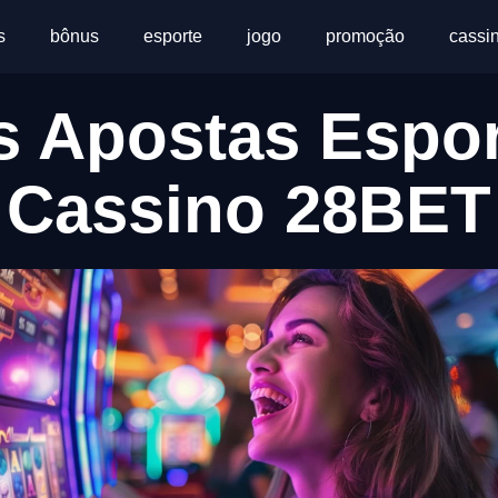
s
bônus
esporte
jogo
promoção
cassi
s Apostas Espor
Cassino 28BET