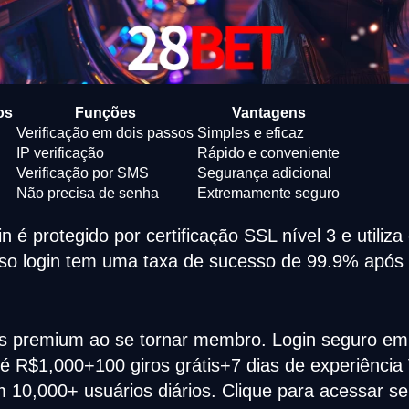
os
Funções
Vantagens
Verificação em dois passos
Simples e eficaz
IP verificação
Rápido e conveniente
Verificação por SMS
Segurança adicional
Não precisa de senha
Extremamente seguro
é protegido por certificação SSL nível 3 e utiliza
o login tem uma taxa de sucesso de 99.9% após 
égios premium ao se tornar membro. Login seguro e
até R$1,000+100 giros grátis+7 dias de experiênc
m 10,000+ usuários diários. Clique para acessar se