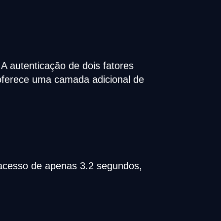
 A autenticação de dois fatores
 oferece uma camada adicional de
acesso de apenas 3.2 segundos,