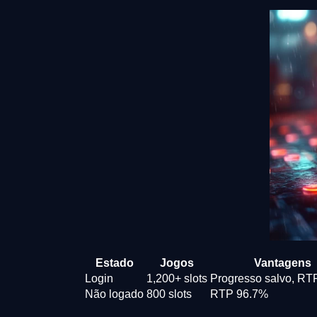
Estado
Jogos
Vantagens
Login
1,200+ slots
Progresso salvo, RT
Não logado
800 slots
RTP 96.7%