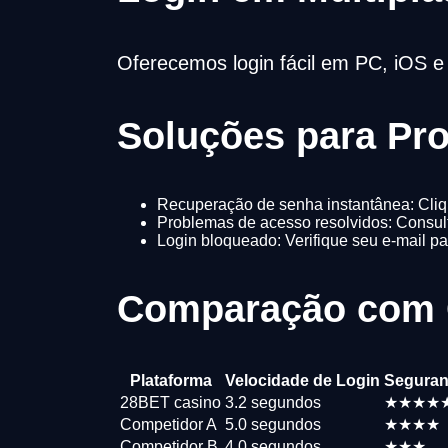
Oferecemos login fácil em PC, iOS e 
Soluções para Pr
Recuperação de senha instantânea: Cliqu
Problemas de acesso resolvidos: Consult
Login bloqueado: Verifique seu e-mail pa
Comparação com 
Plataforma
Velocidade de Login
Segura
28BET casino
3.2 segundos
★★★★
Competidor A
5.0 segundos
★★★★
Competidor B
4.0 segundos
★★★