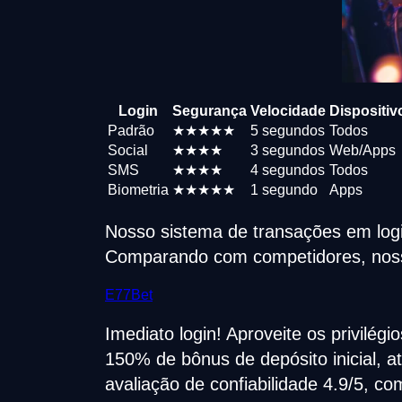
Login
Segurança
Velocidade
Dispositiv
Padrão
★★★★★
5 segundos
Todos
Social
★★★★
3 segundos
Web/Apps
SMS
★★★★
4 segundos
Todos
Biometria
★★★★★
1 segundo
Apps
Nosso sistema de transações em login 
Comparando com competidores, noss
E77Bet
Imediato login! Aproveite os privil
150% de bônus de depósito inicial, 
avaliação de confiabilidade 4.9/5, co