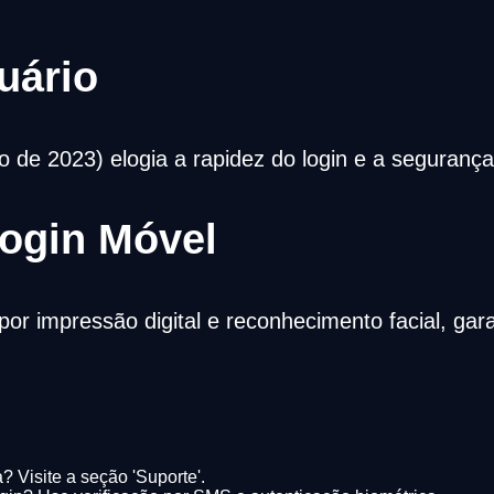
uário
 de 2023) elogia a rapidez do login e a segurança
Login Móvel
 por impressão digital e reconhecimento facial, gar
Visite a seção 'Suporte'.